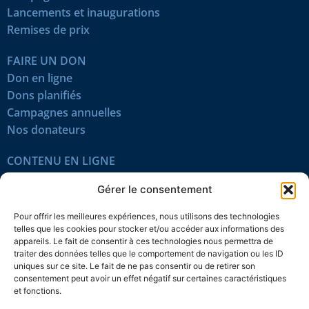
Lancements et inaugurations
Remises de prix
FAIRE UN DON
Don en ligne
Dons planifiés
Campagnes annuelles
Nos donateurs
CONTENU EN LIGNE
Tous les articles
Gérer le consentement
Contenu réservé
Œuvres du mois
Pour offrir les meilleures expériences, nous utilisons des technologies
En vidéo
telles que les cookies pour stocker et/ou accéder aux informations des
appareils. Le fait de consentir à ces technologies nous permettra de
traiter des données telles que le comportement de navigation ou les ID
SUIVEZ-NOUS
uniques sur ce site. Le fait de ne pas consentir ou de retirer son
consentement peut avoir un effet négatif sur certaines caractéristiques
et fonctions.