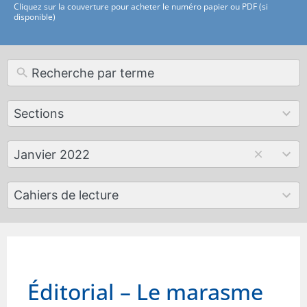
Cliquez sur la couverture pour acheter le numéro papier ou PDF (si
disponible)
12
Sections
results
available
179
Janvier 2022
results
available
50
Cahiers de lecture
results
available
Éditorial – Le marasme