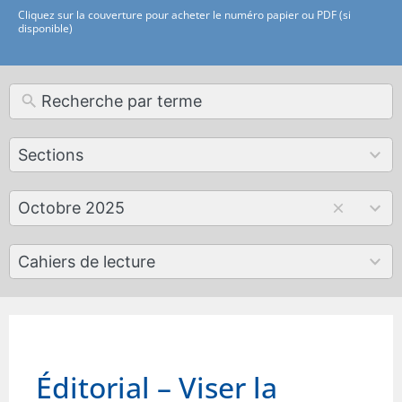
Cliquez sur la couverture pour acheter le numéro papier ou PDF (si
disponible)
12
Sections
results
available
179
Octobre 2025
results
available
50
Cahiers de lecture
results
available
Éditorial – Viser la