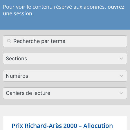
Pour voir le contenu réservé aux abonnés,
ouvrez
une session
.
12
Sections
results
available
179
Numéros
results
available
50
Cahiers de lecture
results
available
Prix Richard-Arès 2000 – Allocution