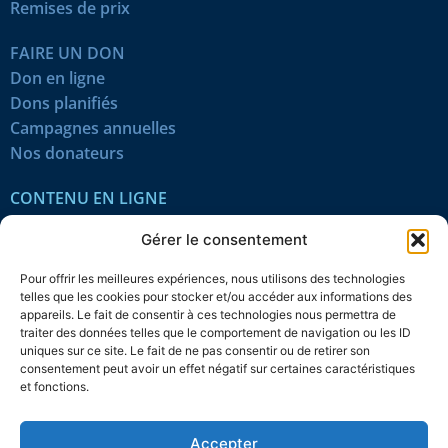
Remises de prix
FAIRE UN DON
Don en ligne
Dons planifiés
Campagnes annuelles
Nos donateurs
CONTENU EN LIGNE
Tous les articles
Gérer le consentement
Contenu réservé
Œuvres du mois
Pour offrir les meilleures expériences, nous utilisons des technologies
En vidéo
telles que les cookies pour stocker et/ou accéder aux informations des
appareils. Le fait de consentir à ces technologies nous permettra de
traiter des données telles que le comportement de navigation ou les ID
SUIVEZ-NOUS
uniques sur ce site. Le fait de ne pas consentir ou de retirer son
consentement peut avoir un effet négatif sur certaines caractéristiques
et fonctions.
Accepter