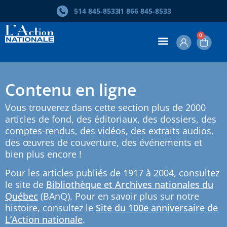
514 845‑8533
1 866 845‑8533
0
Contenu en ligne
Vous trouverez dans cette section plus de 2000
articles de fond, des éditoriaux, des dossiers, des
comptes-rendus, des vidéos, des extraits audios,
des œuvres de couverture, des événements et
bien plus encore !
Pour les articles publiés de 1917 à 2004, consultez
le site de
Bibliothèque et Archives nationales du
Québec
(BAnQ). Pour en savoir plus sur notre
histoire, consultez le
Site du 100e anniversaire de
L’Action nationale
.