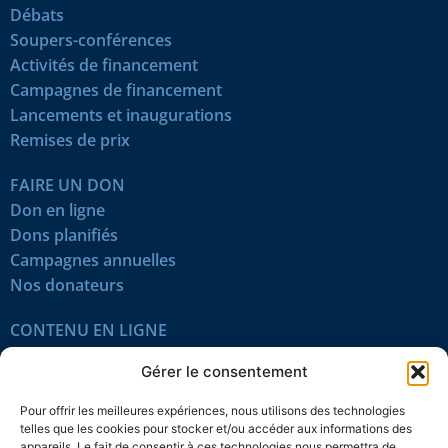
Débats
Soupers-conférences
Activités de financement
Campagnes de financement
Lancements et inaugurations
Remises de prix
FAIRE UN DON
Don en ligne
Dons planifiés
Campagnes annuelles
Nos donateurs
CONTENU EN LIGNE
Tous les articles
Gérer le consentement
Contenu réservé
Œuvres du mois
Pour offrir les meilleures expériences, nous utilisons des technologies
En vidéo
telles que les cookies pour stocker et/ou accéder aux informations des
appareils. Le fait de consentir à ces technologies nous permettra de