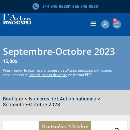
514 845‑8533
1 866 845‑8533
0
Septembre-Octobre 2023
15,00
$
Pour trouver le plus récent numéro de
L’Action nationale
en kiosque,
consultez notre
liste de points de vente
en format PDF.
Boutique
>
Numéros de L’Action nationale
>
Septembre-Octobre 2023